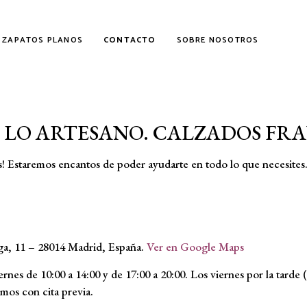
ZAPATOS PLANOS
CONTACTO
SOBRE NOSOTROS
CONTACTO
ara ayudarte en todas las dudas que puedas tener. N
ponerte en contacto con nosotros o concertar una cita
E LO ARTESANO. CALZADOS FR
! Estaremos encantos de poder ayudarte en todo lo que necesites
ga, 11 – 28014 Madrid, España.
Ver en Google Maps
rnes de 10:00 a 14:00 y de 17:00 a 20:00. Los viernes por la tarde 
mos con cita previa.