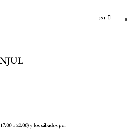
(0)
o dudes en
No products in the cart.
.
ANJUL
.
(17:00 a 20:00) y los sábados por