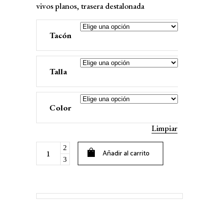
vivos planos, trasera destalonada
Tacón
Talla
Color
Limpiar
PERI
Añadir al carrito
(Trasera
abierta)
quantity